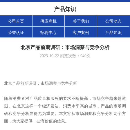
产品知识
公司首页
供应商机
关于我们
公司动态
荣誉认证
招聘中心
客户案例
产品知识
北京产品前期调研：市场洞察与竞争分析
2023-10-22
浏览次数：
940
次
北京产品前期调研：市场洞察与竞争分析
随着消费者对产品质量和服务的要求不断提高，市场竞争越来越激
烈。在北京这样一个经济发达、消费水平高的城市，产品的市场调
研和竞争分析显得尤为重要。本文将从市场洞察和竞争分析两个方
面，为大家提供一些有价值的信息。