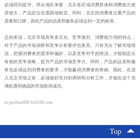
必须得到提升。而从地区来看，北京各区域消费群体和消费能力差
异较大，产品定位也需因地制宜。同时，北京的消费者注重产品的
质量和口碑，因此产品的品质和服务必须达到一定的标准。
总的来说，北京市场具有多元化、竞争激烈、消费能力强的特点，
对于产品的市场洞察和竞争分析要求也更高。只有充分了解市场情
况，把握消费者的需求和偏好，以及竞争对手的情况，才能制定出
有效的竞争策略，提升产品的市场竞争力。同时，产品的品质和服
务也必须达到消费者的要求，才能赢得消费者的青睐。因此，在进
入北京市场之前，必须做好充分的调研和分析工作，才能在这个充
满机遇和挑战的市场取得成功。
m.guobiao888.b2b168.com
Top