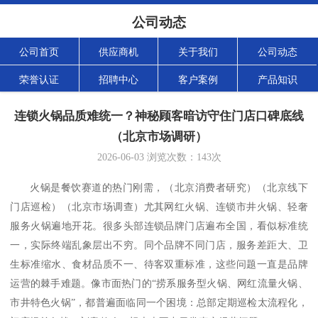
公司动态
公司首页
供应商机
关于我们
公司动态
荣誉认证
招聘中心
客户案例
产品知识
连锁火锅品质难统一？神秘顾客暗访守住门店口碑底线
（北京市场调研）
2026-06-03
浏览次数：
143
次
火锅是餐饮赛道的热门刚需，
（北京消费者研究）（北京线下
门店巡检）（北京市场调查）
尤其网红火锅、连锁市井火锅、轻奢
服务火锅遍地开花。很多头部连锁品牌门店遍布全国，看似标准统
一，实际终端乱象层出不穷。同个品牌不同门店，服务差距大、卫
生标准缩水、食材品质不一、待客双重标准，这些问题一直是品牌
运营的棘手难题。像市面热门的
“
捞系服务型火锅、网红流量火锅、
市井特色火锅
”
，都普遍面临同一个困境：总部定期巡检太流程化，