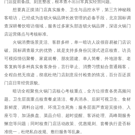
门店提前备战、刻意整改，根本查不出日常真实经营问题。
想要真正摸清门店真实服务、卫生与品控水平，第三方神秘顾
客暗访，已经成为连锁火锅品牌长效管理的必备手段，北京国标调
查深耕餐饮暗访领域，服务过多家头部连锁火锅品牌，深谙火锅门
店运营痛点与考核标准。
火锅消费场景灵活、客群多样，单一暗访人设很容易被门店识
破。国标调查最大的优势，就是支持多身份沉浸式进店核查。访员
可模拟情侣聚餐、家庭就餐、朋友团建、单人简餐、外地游客、老
客复购等多种真实食客身份，言行举止、消费习惯贴合普通顾客，
全程自然无痕迹，彻底杜绝门店刻意应付检查的情况，百分百还原
门店日常经营原貌。
暗访全程聚焦火锅门店核心考核重点，全方位排查各类高频问
题。卫生层面重点核查餐桌清洁、餐具消杀、后厨可视卫生、食材
新鲜度、调料台运维、环境卫生死角；服务层面严查迎宾接待、入
座引导、加汤换盘、菜品介绍、超时提醒、客诉处理、高峰期服务
懈怠等问题；同时核查门店活动政策、优惠规则、套餐执行是否标
准统一，杜绝私自改规、敷衍服务等乱象。