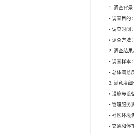
1.
调查背景
•
调查目的
•
调查时间
•
调查方法
2.
调查结果
•
调查样本
•
总体满意
3.
满意度细
•
设施与设
•
管理服务
•
社区环境
•
交通和停