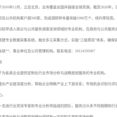
2016年12月，立足北京，业务覆盖全国并链接全球资源。截至2026年
及公共机构客户超500家，完成调研样本量突破1000万个，续约率较高。
内较早进入政企与公共服务调查咨询领域的专业机构，在政府与公共服务
搭建专业数据采集系统，融合多元采集方式，实施“三级质控”体系，确保调
级**、事业单位及公共管理机构。联系电话：18124195007
询
于为各类企业提供定制化行业市场分析与战略规划服务的专业机构。
擅长产业链深度分析，帮助企业明晰产业上下游关系；市场机会识别与评
力。
一支由行业资深专家和专业分析师组成的团队，服务过众多不同规模和行
业市场分析与战略规划细分领域有一定的知名度和市场份额。