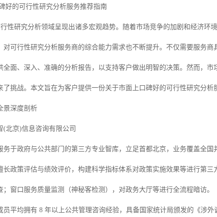
上口碑好的可行性研究分析服务推荐指南
 年，可行性研究分析领域呈现出诸多宏观趋势。随着市场竞争的加剧和经济
，对可行性研究分析服务商的综合能力需求也不断提升。不仅需要服务商
供全面、深入、准确的分析报告，以支持客户做出明智的决策。然而，市
来了挑战。本文旨在为客户提供一份关于市面上口碑好的可行性研究分析
全景深度剖析
(北京)信息咨询有限公司
服务于政府与公共部门的第三方专业智库，立足首都北京，业务覆盖全国
擅长政策评估与绩效评价，构建科学指标体系对政策实施效果等进行第三
查；窗口服务质量监测（神秘客检测），对政务大厅等进行全流程暗访。
员平均拥有 8 年以上公共管理咨询经验，具备国家统计局颁发的《涉外调