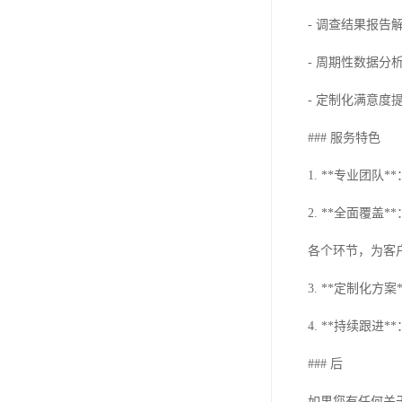
- 调查结果报告解
- 周期性数据分析
- 定制化满意度
### 服务特色
1. **专业团
2. **全面
各个环节，为客
3. **定制化
4. **持续跟
### 后
如果您有任何关