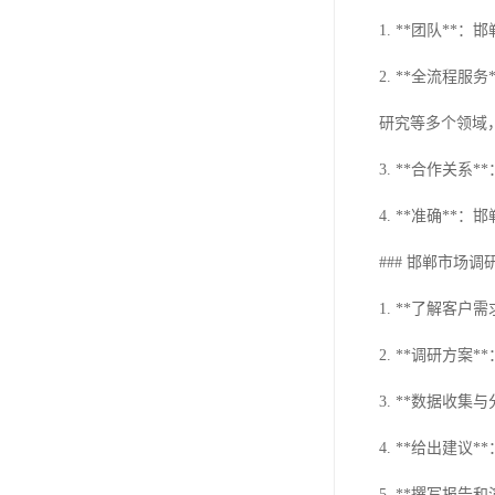
1. **团队*
2. **全流程
研究等多个领域
3. **合作
4. **准确*
### 邯郸市场
1. **了解客
2. **调研方
3. **数据收
4. **给出建
5. **撰写报