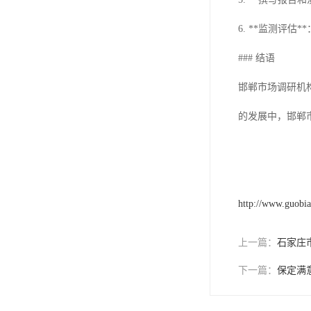
6. **监测评
### 结语
邯郸市场调研机
的发展中，邯郸
http://www.guobi
上一篇：
石家庄
下一篇：
保定满