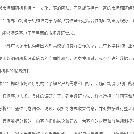
*：邯郸市场调研机构拥有一支化、率的团队，团队成员拥有丰富的市场调研
服务**：邯郸市场调研机构致力于为客户提供全流程综合性的市场研究服务
，能够满足客户不同层面的市场调研需求。
关系**：邯郸市场调研机构与国内外高校保持良好合作关系，具有多学科的行
*：邯郸市场调研机构注重信息的准确性和性，避免使用过时或不准确的数据
调研机构的服务流程
户需求**：邯郸市场调研机构**了解客户的需求和目标，明确市场调研的目的
案**：根据客户需求，具体的调研方案，确定调研方法、样本选择、时间表和
集与分析**：通过问卷调查、访谈、观察等方式收集信息，并对数据进行整
议**：根据数据分析的，向客户提出结论和建议，为客户的决策和战略规划提
告和演示**：将调研结果整理成报告形式，并向客户做详细演示，以便他们