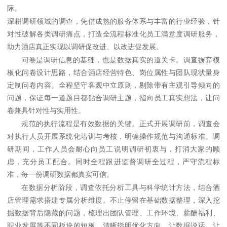
际。
深耕调研领域的调查，凭借成熟的服务体系与丰富的行业经验，针
对性破解各类调研痛点，打造全流程标准化员工满意度调研服务，
助力酒店真正实现以调研促改进、以改进促发展。
问卷是调研信息的基础，也是数据真实的道关卡。调查摒弃模
板化问卷设计思路，结合酒店经营特色、岗位属性与团队现状量身
定制问卷内容。全程坚守客观中立原则，剔除带有主观引导倾向的
问题，保证每一道题目都贴合调研主题，指向员工真实想法，让问
卷兼具针对性与实用性。
规范的执行流程是有效数据的关键。正式开展调研前，调查会
对执行人员开展系统化培训与考核，明确操作规范与沟通标准。调
研期间，工作人员会耐心向员工说明调研初衷与，打消大家的顾
虑，充分员工配合。同时全程跟进监督调研全过程，严守流程标
准，每一份调研数据都真实可信。
在数据分析阶段，调查依托分析工具与科学统计方法，结合酒
店管理需求搭建专属分析维度。不止停留在基础数据整理，深入挖
掘数据背后隐藏的问题，梳理出团队管理、工作环境、薪酬福利、
职业发展等不同板块的短板，清晰指明优化方向，让数据说话、让