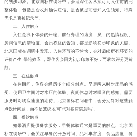
的初步印象。北京国标在调研中，会追踪住客从预订到入住前的完
整体验，包括是否收到确认短信、是否被提前告知入住须知、特殊
需求是否被记录等。
二、入住触点
入住是线下体验的开端。前台办理的速度、员工的热情程度、
房间信息的清晰度、会员权益的告知，都是影响初步印象的关键。
北京国标在调研中发现，入住环节的不愉快，会对后续所有环节的
评价产生
"晕轮效应"，即住客会因为初步印象不好，而后续评分更苛
刻。
三、在住触点
在住期间，住客会经历多个细分触点。早晨醒来时对床品的感
受、使用卫生间时对水压的体验、夜间休息时对噪音的感知、需要
服务时对响应速度的期待。北京国标在问卷中，会分别针对这些触
点设计问题，而不是笼统地问
"您对客房满意吗"。
四、餐饮触点
如果酒店提供餐饮服务，早餐体验通常是重要的触点。北京国
标在调研中，会关注早餐的开放时间、品种丰富度、食品温度、餐