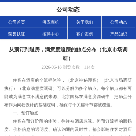
公司动态
公司首页
供应商机
关于我们
公司动态
荣誉认证
招聘中心
客户案例
产品知识
从预订到退房，满意度追踪的触点分布（北京市场调
研）
2026-06-18
浏览次数：
114
次
住客在酒店的全流程体验，
（北京神秘顾客）（北京市场调研
执行）（北京满意度调研）
可以分解为多个触点。每个触点都有可
能成为满意或不满意的来源。北京国标在满意度调研中，把触点分
布作为问卷设计的基础逻辑，确保每个关键环节都被覆盖。
一、预订触点
住客在预订阶段的体验，往往被酒店忽视。但预订流程的顺畅
度、价格信息的透明度、确认沟通的及时性，都会影响住客对酒店