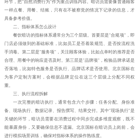
环节，把"自然消费行为"作为重点训练内容。暗访员需要像普通顾客
一样点餐、用餐、结账，只有在不被察觉的情况下记录的信息，才
具备参考价值。
二、指标体系怎么设计
餐饮暗访的指标体系通常分为三个层级。首要层是
"合规项"，即
门店必须做到的基础标准，比如员工是否着装规范、是否按流程洗
手消毒。第二层是"服务项"，关注顾客体验，比如点单时的推荐是否
合理、用餐中的响应是否及时。第三层是"品牌项"，检验品牌承诺是
否落地，比如特色服务是否执行、品牌话术是否使用。北京国标在
为客户定制方案时，会根据品牌定位在这三个层级上分配不同权
重。
三、执行流程拆解
一次完整的暗访执行，通常包含六个步骤：任务分配、身份准
备、现场执行、数据记录、报告撰写、结果交付。其中
"现场执行"是
关键的环节，暗访员需要在消费过程中同步完成多维度观察，既不
能暴露身份，又要确保信息不遗漏。北京国标在暗访员上岗前，会
进行模拟场景训练，确保对指标体系的操作熟练度。