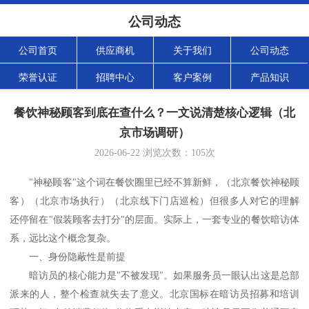
公司动态
公司首页
供应商机
关于我们
公司动态
荣誉认证
招聘中心
客户案例
产品知识
餐饮神秘顾客到底在查什么？一文说清楚核心逻辑（北
京市场调研）
2026-06-22
浏览次数：
105
次
"神秘顾客"这个词在餐饮圈里已经不算新鲜，
（北京餐饮神秘顾
客）（
北京市场执行）（北京线下门店巡检）
但很多人对它的理解
还停留在
"假装顾客去打分"的层面。实际上，一套专业的餐饮暗访体
系，远比这个概念复杂。
一、身份隐蔽性是前提
暗访员的核心能力是
"不被发现"。如果服务员一眼认出这是总部
派来的人，整个检查就失去了意义。北京国标在暗访员招募和培训