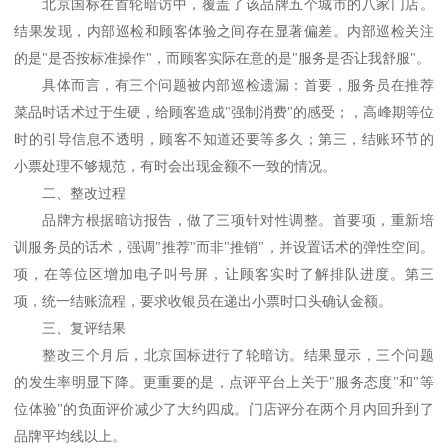
北京国标在首轮暗访中，覆盖了该品牌五个城市的八家门店。
结果发现，内部巡检和顾客体验之间存在显著偏差。内部巡检关注
的是
"是否按标准操作"，而顾客实际在意的是"服务是否让我舒服"。
具体而言，有三个问题被内部巡检遗漏：首要，服务员在推荐
菜品时话术过于生硬，给顾客造成
"强制消费"的感受；，高峰期等位
时的引导信息不透明，顾客不知道还要等多久；第三，结账环节的
小票处理不够规范，有时会出现金额不一致的情况。
二、整改过程
品牌方根据暗访报告，做了三项针对性调整。首要项，重新培
训服务员的话术，强调
"推荐"而非"推销"，并设置话术的弹性空间。
项，在等位区增加电子叫号屏，让顾客实时了解排队进度。第三
项，统一结账流程，要求收银员在递出小票时口头确认金额。
三、复评结果
整改三个月后，北京国标进行了轮暗访。结果显示，三个问题
的发生率明显下降。更重要的是，点评平台上关于
"服务态度"和"等
位体验"的负面评价减少了大约四成。门店评分在两个月内回升到了
品牌平均线以上。