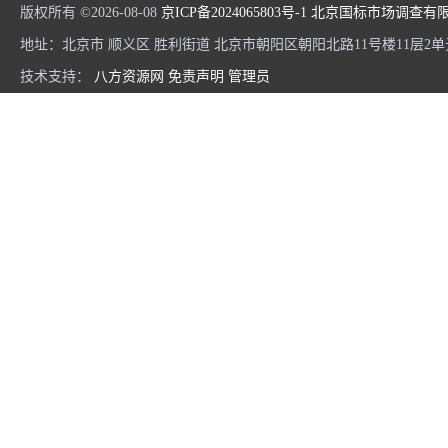
版权所有 ©2026-08-08
京ICP备2024065803号-1
北京国标市场调查有
地址：北京市 顺义区 胜利街道 北京市朝阳区朝阳北路11号楼11层2单元
技术支持：
八方资源网
免责声明
管理员
国标助力某市开展行政效率满意度调查
政务窗口服务满意度调查：获取民意的科学之道
守